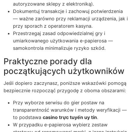
autoryzowane sklepy z elektroniką).
Dokumentuj transakcje i zachowuj potwierdzenia
— ważne zarówno przy reklamacji urządzenia, jak i
przy sporach z operatorem kasyna.
Przestrzegaj zasad odpowiedzialnej gry i
umiarkowanego użytkowania e-papierosa —
samokontrola minimalizuje ryzyko szkód.
Praktyczne porady dla
początkujących użytkowników
Jeśli dopiero zaczynasz, poniższe wskazówki pomogą
bezpiecznie rozpocząć przygodę z oboma obszarami:
Przy wyborze serwisu do gier postaw na
transparentność warunków i metody weryfikacji —
to podstawa
casino trực tuyến uy tín
.
W przypadku e-papierosa wybierz zestaw