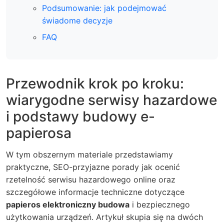
Podsumowanie: jak podejmować
świadome decyzje
FAQ
Przewodnik krok po kroku:
wiarygodne serwisy hazardowe
i podstawy budowy e-
papierosa
W tym obszernym materiale przedstawiamy
praktyczne, SEO-przyjazne porady jak ocenić
rzetelność serwisu hazardowego online oraz
szczegółowe informacje techniczne dotyczące
papieros elektroniczny budowa
i bezpiecznego
użytkowania urządzeń. Artykuł skupia się na dwóch