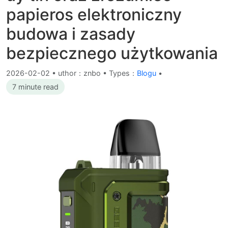
papieros elektroniczny
budowa i zasady
bezpiecznego użytkowania
2026-02-02
•
uthor：znbo • Types：
Blogu
•
7 minute read