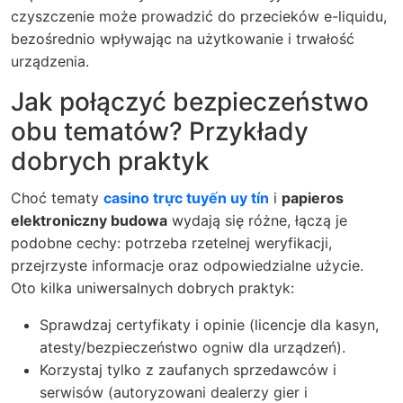
czyszczenie może prowadzić do przecieków e-liquidu,
bezośrednio wpływając na użytkowanie i trwałość
urządzenia.
Jak połączyć bezpieczeństwo
obu tematów? Przykłady
dobrych praktyk
Choć tematy
casino trực tuyến uy tín
i
papieros
elektroniczny budowa
wydają się różne, łączą je
podobne cechy: potrzeba rzetelnej weryfikacji,
przejrzyste informacje oraz odpowiedzialne użycie.
Oto kilka uniwersalnych dobrych praktyk:
Sprawdzaj certyfikaty i opinie (licencje dla kasyn,
atesty/bezpieczeństwo ogniw dla urządzeń).
Korzystaj tylko z zaufanych sprzedawców i
serwisów (autoryzowani dealerzy gier i