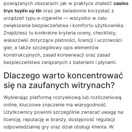
powiązanych obszarach: jak w praktyce znaleźć
casino
trực tuyến uy tín
oraz jak świadomie korzystać z
urządzeń typu e-cigarette — wszystko w celu
zwiększenia bezpieczeństwa i komfortu użytkownika.
Znajdziesz tu konkretne kryteria oceny, checklisty,
wskazówki dotyczące płatności, licencji i uczciwości
gier, a także szczegółowy opis elementów
konstrukcyjnych, zasad konserwacji oraz zasad
bezpieczeństwa związanych z bateriami i płynami.
Dlaczego warto koncentrować
się na zaufanych witrynach?
Wybierając platformę rozrywkową lub rozliczeniową
online, kluczowe znaczenie ma wiarygodność.
Użytkownicy powinni szczególnie zwracać uwagę na:
licencję, reputację w branży, dostępność regulacji
odpowiedzialnej gry oraz dział obsługi klienta. W