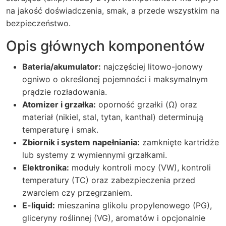
na jakość doświadczenia, smak, a przede wszystkim na
bezpieczeństwo.
Opis głównych komponentów
Bateria/akumulator:
najczęściej litowo-jonowy
ogniwo o określonej pojemności i maksymalnym
prądzie rozładowania.
Atomizer i grzałka:
oporność grzałki (Ω) oraz
materiał (nikiel, stal, tytan, kanthal) determinują
temperaturę i smak.
Zbiornik i system napełniania:
zamknięte kartridże
lub systemy z wymiennymi grzałkami.
Elektronika:
moduły kontroli mocy (VW), kontroli
temperatury (TC) oraz zabezpieczenia przed
zwarciem czy przegrzaniem.
E-liquid:
mieszanina glikolu propylenowego (PG),
gliceryny roślinnej (VG), aromatów i opcjonalnie