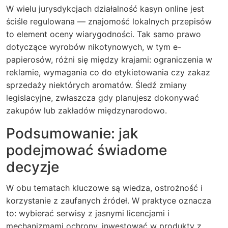
W wielu jurysdykcjach działalność kasyn online jest
ściśle regulowana — znajomość lokalnych przepisów
to element oceny wiarygodności. Tak samo prawo
dotyczące wyrobów nikotynowych, w tym e-
papierosów, różni się między krajami: ograniczenia w
reklamie, wymagania co do etykietowania czy zakaz
sprzedaży niektórych aromatów. Śledź zmiany
legislacyjne, zwłaszcza gdy planujesz dokonywać
zakupów lub zakładów międzynarodowo.
Podsumowanie: jak
podejmować świadome
decyzje
W obu tematach kluczowe są wiedza, ostrożność i
korzystanie z zaufanych źródeł. W praktyce oznacza
to: wybierać serwisy z jasnymi licencjami i
mechanizmami ochrony, inwestować w produkty z