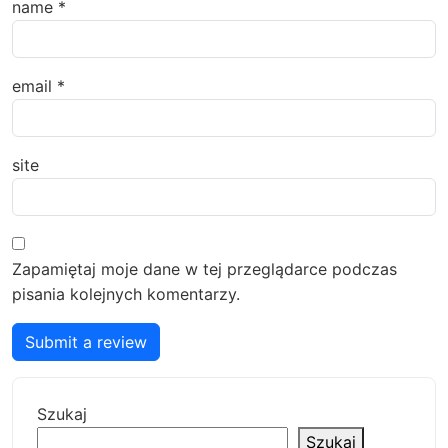
name
*
email
*
site
Zapamiętaj moje dane w tej przeglądarce podczas
pisania kolejnych komentarzy.
Submit a review
Szukaj
Szukaj