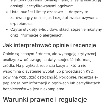
startowy od renomowanej marki, z jasną instrukcją
obsługi i certyfikowanymi ogniwami.
Ustal budżet i limity czasowe — dotyczy to
zarówno gry online, jak i częstotliwości używania
e-papierosa.
Czytaj etykiety e-liquidów: skład, stężenie nikotyny
oraz informacje o alergenach.
Jak interpretować opinie i recenzje
Opinie są cennym źródłem, ale wymagają krytycznej
analizy: zwróć uwagę na daty, spójność informacji i
źródła. Na przykład, recenzja kasyna, która nie
wspomina o systemie wypłat lub procedurach KYC,
powinna wzbudzić ostrożność. Podobnie, recenzja e-
papierosa bez informacji o ogniwach lub certyfikatach
bezpieczeństwa jest niekompletna.
Warunki prawne i regulacje