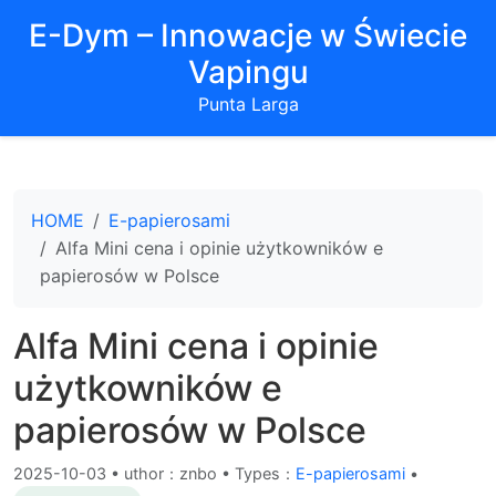
E-Dym – Innowacje w Świecie
Vapingu
Punta Larga
HOME
E-papierosami
Alfa Mini cena i opinie użytkowników e
papierosów w Polsce
Alfa Mini cena i opinie
użytkowników e
papierosów w Polsce
2025-10-03
•
uthor：znbo • Types：
E-papierosami
•