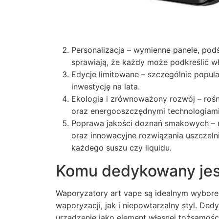
Personalizacja – wymienne panele, po
sprawiają, że każdy może podkreślić w
Edycje limitowane – szczególnie popul
inwestycję na lata.
Ekologia i zrównoważony rozwój – roś
oraz energooszczędnymi technologiami,
Poprawa jakości doznań smakowych – n
oraz innowacyjne rozwiązania uszczel
każdego suszu czy liquidu.
Komu dedykowany jest
Waporyzatory art vape są idealnym wybor
waporyzacji, jak i niepowtarzalny styl. De
urządzenie jako element własnej tożsamości