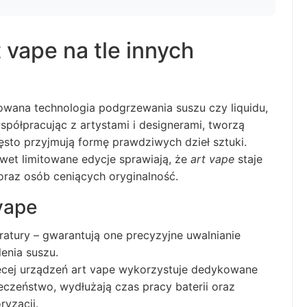
 vape na tle innych
owana technologia podgrzewania suszu czy liquidu,
spółpracując z artystami i designerami, tworzą
sto przyjmują formę prawdziwych dzieł sztuki.
wet limitowane edycje sprawiają, że
art vape
staje
oraz osób ceniących oryginalność.
vape
atury – gwarantują one precyzyjne uwalnianie
enia suszu.
więcej urządzeń art vape wykorzystuje dedykowane
eczeństwo, wydłużają czas pracy baterii oraz
ryzacji.