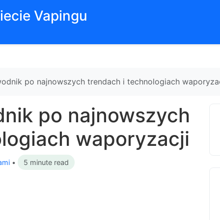
iecie Vapingu
odnik po najnowszych trendach i technologiach waporyzac
dnik po najnowszych
ologiach waporyzacji
ami
•
5 minute read