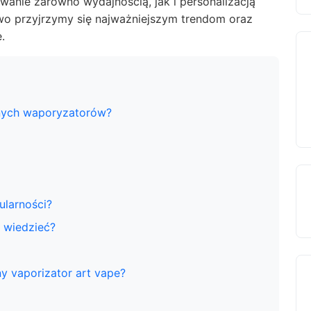
wanie zarówno wydajnością, jak i personalizacją
o przyjrzymy się najważniejszym trendom oraz
.
nnych waporyzatorów?
ularności?
 wiedzieć?
y vaporizator art vape?