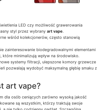
dświetlenia LED czy możliwość grawerowania
łasny styl przez wybrany
art vape
.
arne wśród kolekcjonerów, często stanowią
nie zainteresowanie biodegradowalnymi elementami
 które minimalizują wpływ na środowisko.
owe systemy filtracji, ulepszone komory grzewcze
nień pozwalają wydobyć maksymalną głębię smaku z
 art vape?
em dla osób ceniących zarówno wysoką jakość
dykowane są wszystkim, którzy traktują swoje
, a nie tylko codzienny gadżet. Szczególną