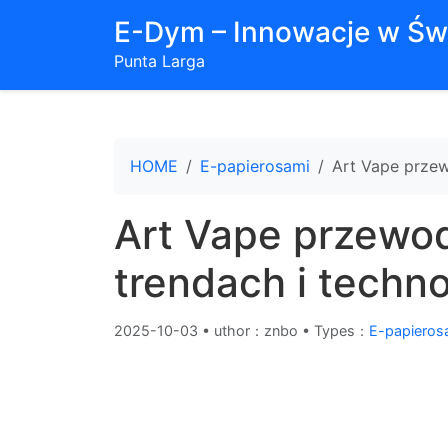
E-Dym – Innowacje w Św
Punta Larga
HOME
E-papierosami
Art Vape przew
Art Vape przewo
trendach i techn
2025-10-03
•
uthor：znbo • Types：
E-papieros