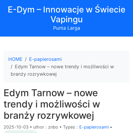
E-Dym – Innowacje w Świecie
Vapingu
Punta Larga
HOME
E-papierosami
Edym Tarnow – nowe trendy i możliwości w
branży rozrywkowej
Edym Tarnow – nowe
trendy i możliwości w
branży rozrywkowej
2025-10-03
•
uthor：znbo • Types：
E-papierosami
•