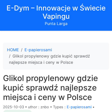
E-Dym – Innowacje w Świecie
Vapingu
Punta Larga
HOME
E-papierosami
Glikol propylenowy gdzie kupić sprawdź
najlepsze miejsca i ceny w Polsce
Glikol propylenowy gdzie
kupić sprawdź najlepsze
miejsca i ceny w Polsce
2025-10-03
•
uthor：znbo • Types：
E-papierosami
•