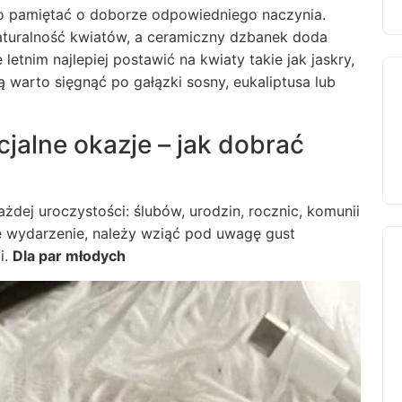
to pamiętać o doborze odpowiedniego naczynia.
aturalność kwiatów, a ceramiczny dzbanek doda
letnim najlepiej postawić na kwiaty takie jak jaskry,
ą warto sięgnąć po gałązki sosny, eukaliptusa lub
jalne okazje – jak dobrać
dej uroczystości: ślubów, urodzin, rocznic, komunii
e wydarzenie, należy wziąć pod uwagę gust
i.
Dla par młodych