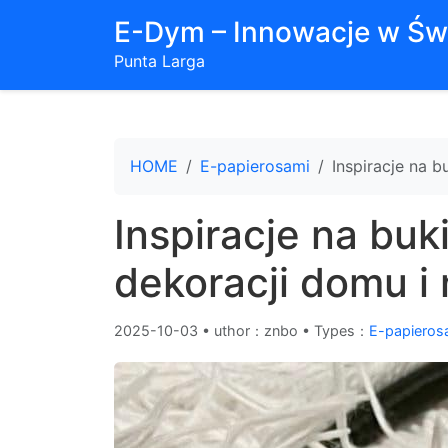
E-Dym – Innowacje w Św
Punta Larga
HOME
E-papierosami
Inspiracje na 
Inspiracje na bu
dekoracji domu i 
2025-10-03
•
uthor：znbo • Types：
E-papieros