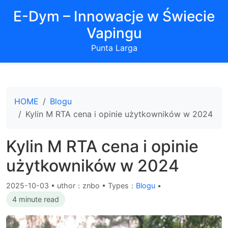
E-Dym – Innowacje w Świecie
Vapingu
Punta Larga
HOME
Blogu
Kylin M RTA cena i opinie użytkowników w 2024
Kylin M RTA cena i opinie
użytkowników w 2024
2025-10-03
•
uthor：znbo • Types：
Blogu
•
4 minute read