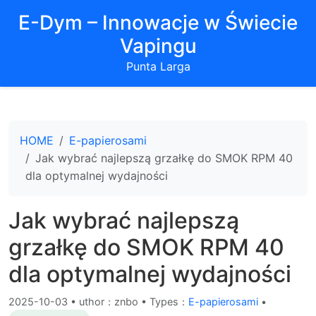
E-Dym – Innowacje w Świecie
Vapingu
Punta Larga
HOME
E-papierosami
Jak wybrać najlepszą grzałkę do SMOK RPM 40
dla optymalnej wydajności
Jak wybrać najlepszą
grzałkę do SMOK RPM 40
dla optymalnej wydajności
2025-10-03
•
uthor：znbo • Types：
E-papierosami
•