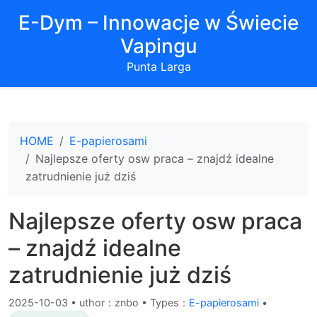
E-Dym – Innowacje w Świecie
Vapingu
Punta Larga
HOME
E-papierosami
Najlepsze oferty osw praca – znajdź idealne
zatrudnienie już dziś
Najlepsze oferty osw praca
– znajdź idealne
zatrudnienie już dziś
2025-10-03
•
uthor：znbo • Types：
E-papierosami
•