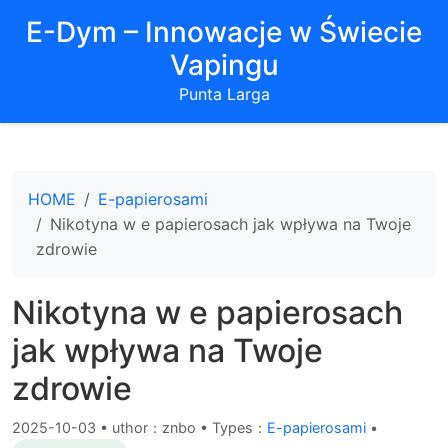
E-Dym – Innowacje w Świecie
Vapingu
Punta Larga
HOME
E-papierosami
Nikotyna w e papierosach jak wpływa na Twoje
zdrowie
Nikotyna w e papierosach
jak wpływa na Twoje
zdrowie
2025-10-03
•
uthor：znbo • Types：
E-papierosami
•