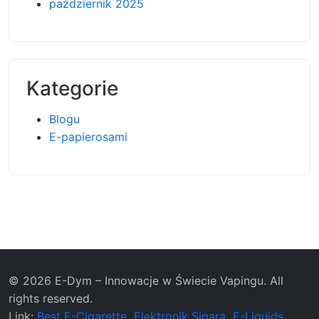
październik 2025
Kategorie
Blogu
E-papierosami
© 2026 E-Dym – Innowacje w Świecie Vapingu. All
rights reserved.
Link:
Best E-Cigarette
Elektronik Sigara
E-Liquids