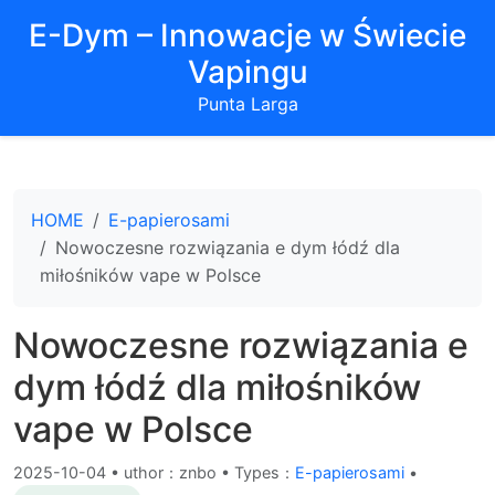
E-Dym – Innowacje w Świecie
Vapingu
Punta Larga
HOME
E-papierosami
Nowoczesne rozwiązania e dym łódź dla
miłośników vape w Polsce
Nowoczesne rozwiązania e
dym łódź dla miłośników
vape w Polsce
2025-10-04
•
uthor：znbo • Types：
E-papierosami
•