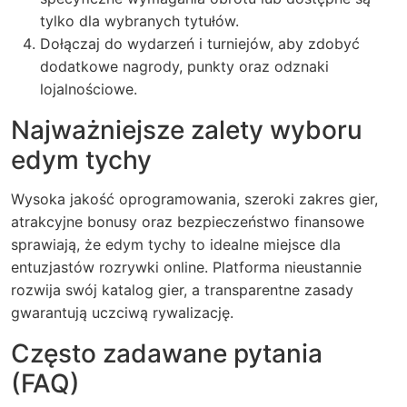
tylko dla wybranych tytułów.
Dołączaj do wydarzeń i turniejów, aby zdobyć
dodatkowe nagrody, punkty oraz odznaki
lojalnościowe.
Najważniejsze zalety wyboru
edym tychy
Wysoka jakość oprogramowania, szeroki zakres gier,
atrakcyjne bonusy oraz bezpieczeństwo finansowe
sprawiają, że edym tychy to idealne miejsce dla
entuzjastów rozrywki online. Platforma nieustannie
rozwija swój katalog gier, a transparentne zasady
gwarantują uczciwą rywalizację.
Często zadawane pytania
(FAQ)