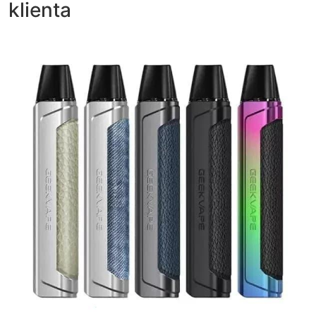
klienta