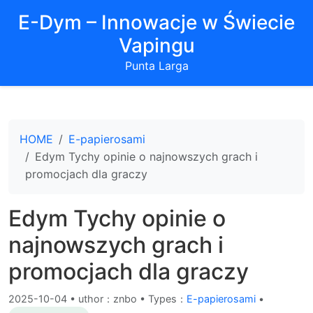
E-Dym – Innowacje w Świecie
Vapingu
Punta Larga
HOME
E-papierosami
Edym Tychy opinie o najnowszych grach i
promocjach dla graczy
Edym Tychy opinie o
najnowszych grach i
promocjach dla graczy
2025-10-04
•
uthor：znbo • Types：
E-papierosami
•