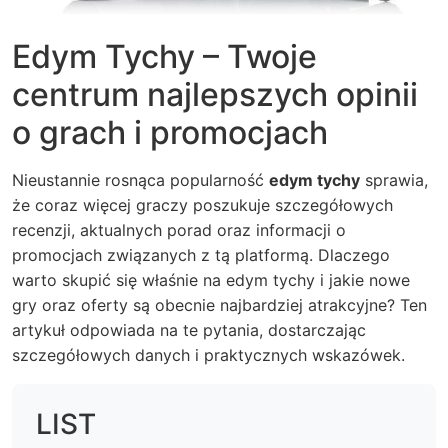
Edym Tychy – Twoje
centrum najlepszych opinii
o grach i promocjach
Nieustannie rosnąca popularność
edym tychy
sprawia,
że coraz więcej graczy poszukuje szczegółowych
recenzji, aktualnych porad oraz informacji o
promocjach związanych z tą platformą. Dlaczego
warto skupić się właśnie na edym tychy i jakie nowe
gry oraz oferty są obecnie najbardziej atrakcyjne? Ten
artykuł odpowiada na te pytania, dostarczając
szczegółowych danych i praktycznych wskazówek.
LIST