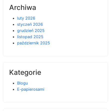
Archiwa
luty 2026
styczeń 2026
grudzień 2025
listopad 2025
październik 2025
Kategorie
Blogu
E-papierosami