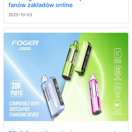
fanów zakładów online
2025-10-03