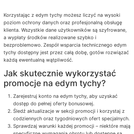
Korzystając z edym tychy możesz liczyć na wysoki
poziom ochrony danych oraz profesjonalną obsługę
klienta. Wszystkie dane użytkowników są szyfrowane,
a wypłaty środków realizowane szybko i
bezproblemowo. Zespół wsparcia technicznego edym
tychy dostępny jest przez całą dobę, gotów rozwiązać
każdą ewentualną wątpliwość.
Jak skutecznie wykorzystać
promocje na edym tychy?
Zarejestruj konto na edym tychy, aby uzyskać
dostęp do pełnej oferty bonusowej.
Śledź aktualizacje w sekcji promocji i korzystaj z
codziennych oraz tygodniowych ofert specjalnych.
Sprawdzaj warunki każdej promocji – niektóre mają
specyficzne wymagania obrotu lub dostępne są