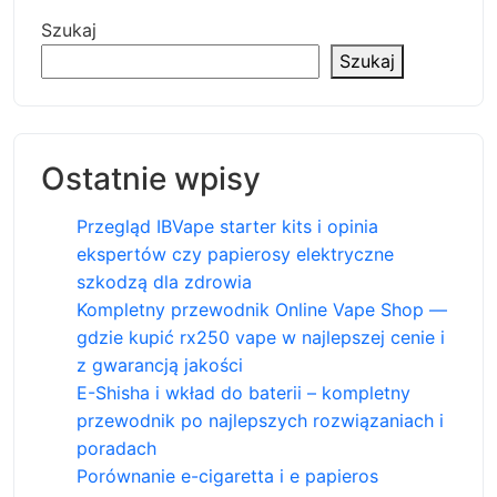
Szukaj
Szukaj
Ostatnie wpisy
Przegląd IBVape starter kits i opinia
ekspertów czy papierosy elektryczne
szkodzą dla zdrowia
Kompletny przewodnik Online Vape Shop —
gdzie kupić rx250 vape w najlepszej cenie i
z gwarancją jakości
E-Shisha i wkład do baterii – kompletny
przewodnik po najlepszych rozwiązaniach i
poradach
Porównanie e-cigaretta i e papieros