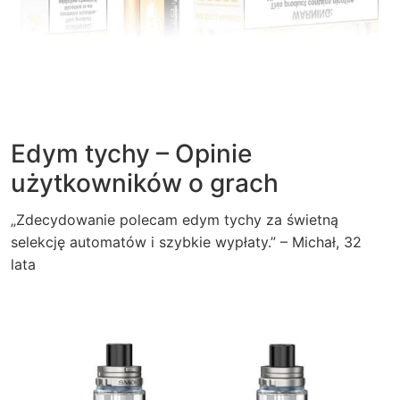
Edym tychy – Opinie
użytkowników o grach
„Zdecydowanie polecam edym tychy za świetną
selekcję automatów i szybkie wypłaty.” – Michał, 32
lata