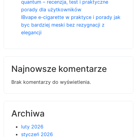
quantum – recenzja, test i praktyczne
porady dla użytkowników
IBvape e-cigarette w praktyce i porady jak
byc bardziej meski bez rezygnacji z
elegancji
Najnowsze komentarze
Brak komentarzy do wyświetlenia.
Archiwa
luty 2026
styczeń 2026