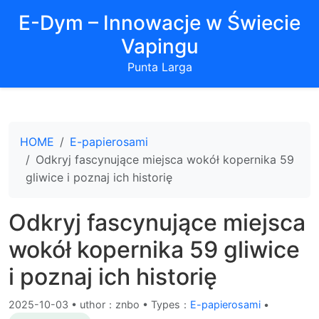
E-Dym – Innowacje w Świecie
Vapingu
Punta Larga
HOME
E-papierosami
Odkryj fascynujące miejsca wokół kopernika 59
gliwice i poznaj ich historię
Odkryj fascynujące miejsca
wokół kopernika 59 gliwice
i poznaj ich historię
2025-10-03
•
uthor：znbo • Types：
E-papierosami
•