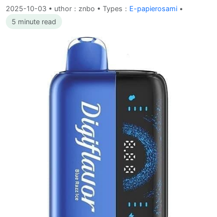
2025-10-03
•
uthor：znbo • Types：
E-papierosami
•
5 minute read