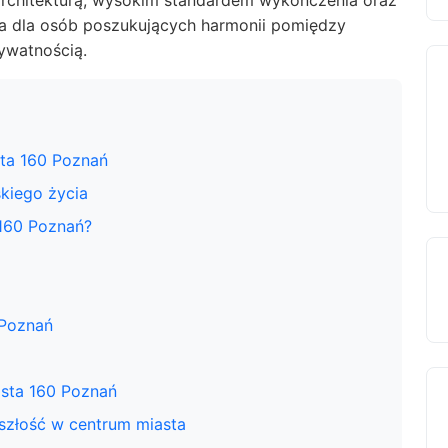
architekturą, wysokim standardem wykończenia oraz
cja dla osób poszukujących harmonii pomiędzy
ywatnością.
sta 160 Poznań
skiego życia
160 Poznań?
 Poznań
ista 160 Poznań
szłość w centrum miasta