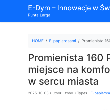
E-Dym – Innowacje w Św
Punta Larga
HOME
E-papierosami
Promienista 16
Promienista 160 
miejsce na komf
w sercu miasta
2025-10-03
•
uthor：znbo • Types：
E-papieros