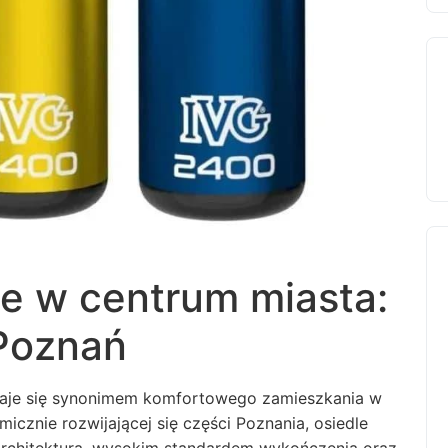
e w centrum miasta:
 Poznań
staje się synonimem komfortowego zamieszkania w
cznie rozwijającej się części Poznania, osiedle