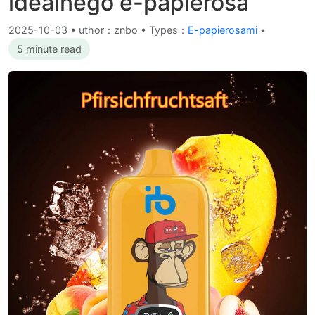
idealnego e-papierosa
2025-10-03
•
uthor：znbo • Types：
E-papierosami
•
5 minute read