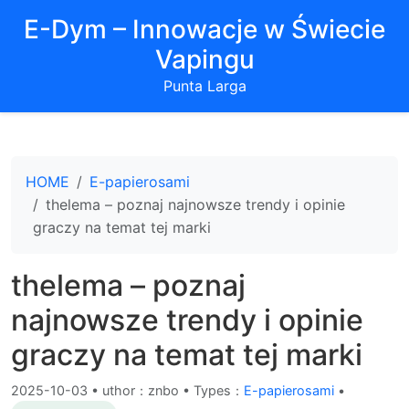
E-Dym – Innowacje w Świecie
Vapingu
Punta Larga
HOME
E-papierosami
thelema – poznaj najnowsze trendy i opinie
graczy na temat tej marki
thelema – poznaj
najnowsze trendy i opinie
graczy na temat tej marki
2025-10-03
•
uthor：znbo • Types：
E-papierosami
•