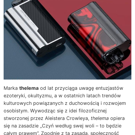
Marka
thelema
od lat przyciąga uwagę entuzjastów
ezoteryki, okultyzmu, a w ostatnich latach trendów
kulturowych powiązanych z duchowością i rozwojem
osobistym. Wywodząc się z idei filozoficznej
stworzonej przez Aleistera Crowleya,
thelema
opiera
się na zasadzie „Czyń według swej woli – to będzie
całym prawem”. Zgodnie z tą zasadą, społeczność