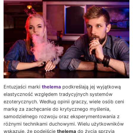
Entuzjaści marki
thelema
podkreślają jej wyjątkową
elastyczność względem tradycyjnych systemów
ezoterycznych. Według opinii graczy, wiele osób ceni
markę za zachęcanie do krytycznego myślenia,
samodzielnego rozwoju oraz eksperymentowania z
różnymi technikami duchowymi. Wielu użytkowników
wskazuje, że podejście
thelema
do życia sprzyja