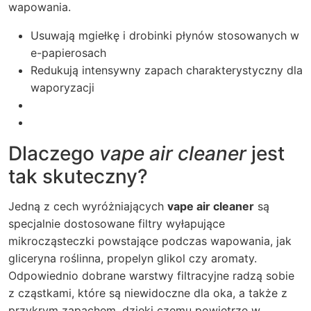
wapowania.
Usuwają mgiełkę i drobinki płynów stosowanych w
e-papierosach
Redukują intensywny zapach charakterystyczny dla
waporyzacji
Dlaczego
vape air cleaner
jest
tak skuteczny?
Jedną z cech wyróżniających
vape air cleaner
są
specjalnie dostosowane filtry wyłapujące
mikrocząsteczki powstające podczas wapowania, jak
gliceryna roślinna, propelyn glikol czy aromaty.
Odpowiednio dobrane warstwy filtracyjne radzą sobie
z cząstkami, które są niewidoczne dla oka, a także z
przykrym zapachem, dzięki czemu powietrze w