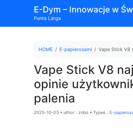
E-Dym – Innowacje w Św
Punta Larga
HOME
E-papierosami
Vape Stick V8 
Vape Stick V8 na
opinie użytkowni
palenia
2025-10-03
•
uthor：znbo • Types：
E-papieros