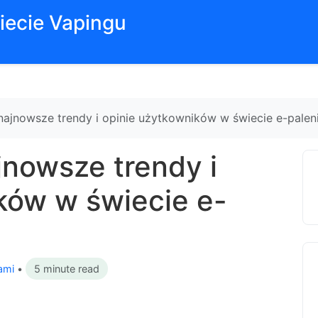
iecie Vapingu
najnowsze trendy i opinie użytkowników w świecie e-palen
jnowsze trendy i
ków w świecie e-
ami
•
5 minute read