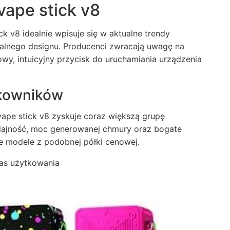
vape stick v8
ick v8 idealnie wpisuje się w aktualne trendy
nalnego designu. Producenci zwracają uwagę na
owy, intuicyjny przycisk do uruchamiania urządzenia
tkowników
 vape stick v8 zyskuje coraz większą grupę
dajność, moc generowanej chmury oraz bogate
e modele z podobnej półki cenowej.
zas użytkowania