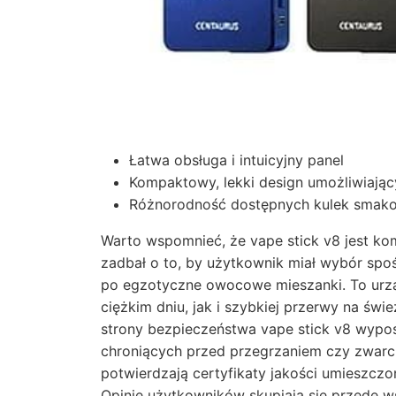
Łatwa obsługa i intuicyjny panel
Kompaktowy, lekki design umożliwiając
Różnorodność dostępnych kulek smak
Warto wspomnieć, że vape stick v8 jest ko
zadbał o to, by użytkownik miał wybór spo
po egzotyczne owocowe mieszanki. To urzą
ciężkim dniu, jak i szybkiej przerwy na św
strony bezpieczeństwa vape stick v8 wypo
chroniących przed przegrzaniem czy zwarci
potwierdzają certyfikaty jakości umieszcz
Opinie użytkowników skupiają się przede w