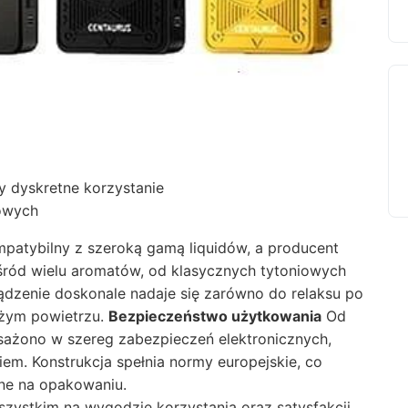
y dyskretne korzystanie
owych
mpatybilny z szeroką gamą liquidów, a producent
śród wielu aromatów, od klasycznych tytoniowych
dzenie doskonale nadaje się zarówno do relaksu po
ieżym powietrzu.
Bezpieczeństwo użytkowania
Od
sażono w szereg zabezpieczeń elektronicznych,
em. Konstrukcja spełnia normy europejskie, co
one na opakowaniu.
szystkim na wygodzie korzystania oraz satysfakcji