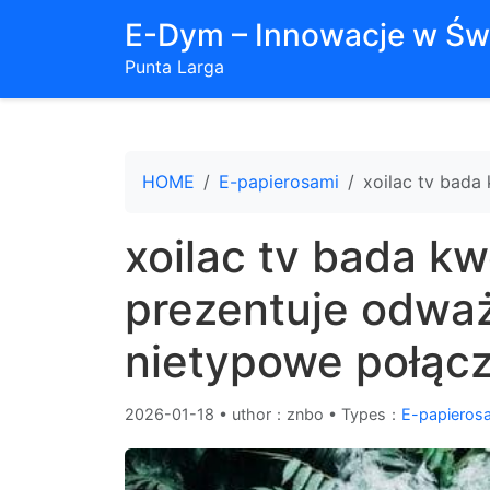
E-Dym – Innowacje w Św
Punta Larga
HOME
E-papierosami
xoilac tv bada
xoilac tv bada k
prezentuje odważ
nietypowe połąc
2026-01-18
•
uthor：znbo • Types：
E-papieros