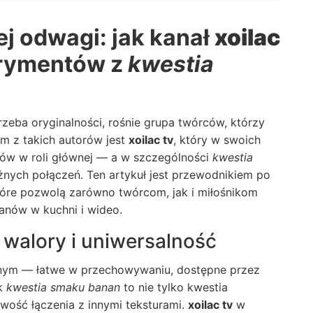
j odwagi: jak kanał
xoilac
erymentów z
kwestia
rzeba oryginalności, rośnie grupa twórców, którzy
ym z takich autorów jest
xoilac tv
, który w swoich
ów w roli głównej — a w szczególności
kwestia
nych połączeń. Ten artykuł jest przewodnikiem po
które pozwolą zarówno twórcom, jak i miłośnikom
nanów w kuchni i wideo.
walory i uniwersalność
nym — łatwe w przechowywaniu, dostępne przez
ak
kwestia smaku banan
to nie tylko kwestia
iwość łączenia z innymi teksturami.
xoilac tv
w