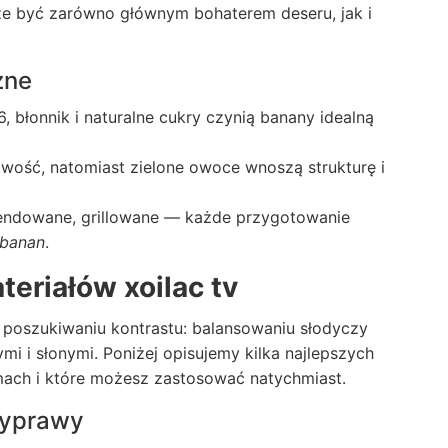
że być zarówno głównym bohaterem deseru, jak i
.
zne
, błonnik i naturalne cukry czynią banany idealną
wość, natomiast zielone owoce wnoszą strukturę i
endowane, grillowane — każde przygotowanie
 banan
.
ateriałów xoilac tv
 poszukiwaniu kontrastu: balansowaniu słodyczy
i i słonymi. Poniżej opisujemy kilka najlepszych
ilmach i które możesz zastosować natychmiast.
rzyprawy