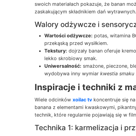
swoich materiałach pokazuje, że banan mo
zaskakującym składnikiem dań wytrawnych
Walory odżywcze i sensoryc
Wartości odżywcze:
potas, witamina B6
przekąską przed wysiłkiem.
Tekstury:
dojrzały banan oferuje kremo
lekko skrobiowy smak.
Uniwersalność:
smażone, pieczone, bl
wydobywa inny wymiar
kwestia smaku
Inspiracje i techniki z m
Wiele odcinków
xoilac tv
koncentruje się na
banana z elementami kwaskowymi, pikantnym
technik, które regularnie pojawiają się w f
Technika 1: karmelizacja i p