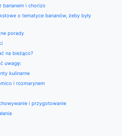
z bananem i chorizo
ekstowe o tematyce bananów, żeby były
zne porady
ci
ać na bieżąco?
ać uwagę:
nty kulinarne
samico i rozmarynem
echowywanie i przygotowanie
łania