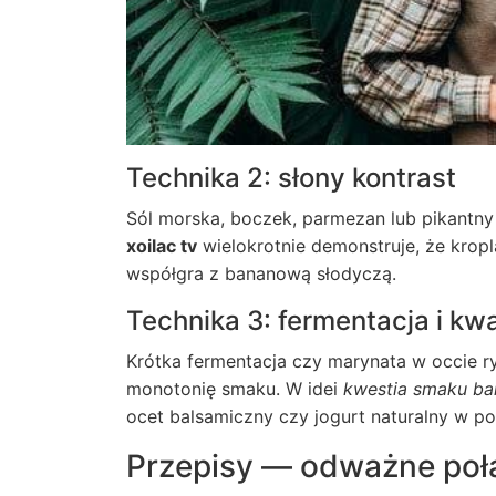
Technika 2: słony kontrast
Sól morska, boczek, parmezan lub pikantny
xoilac tv
wielokrotnie demonstruje, że kro
współgra z bananową słodyczą.
Technika 3: fermentacja i k
Krótka fermentacja czy marynata w occie r
monotonię smaku. W idei
kwestia smaku ba
ocet balsamiczny czy jogurt naturalny w p
Przepisy — odważne poł