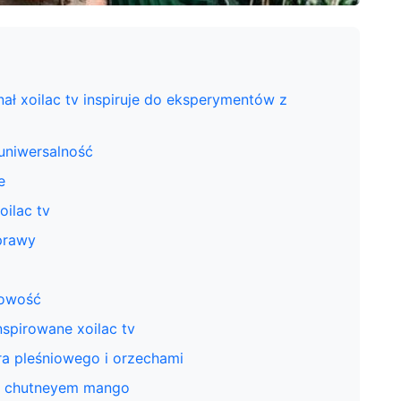
nał xoilac tv inspiruje do eksperymentów z
uniwersalność
e
oilac tv
yprawy
sowość
spirowane xoilac tv
a pleśniowego i orzechami
ym chutneyem mango