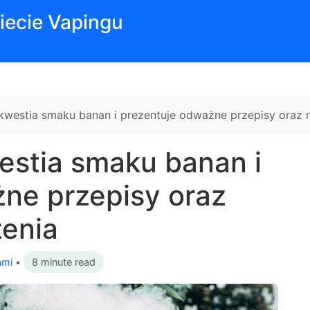
iecie Vapingu
 kwestia smaku banan i prezentuje odważne przepisy oraz 
westia smaku banan i
ne przepisy oraz
zenia
ami
•
8 minute read