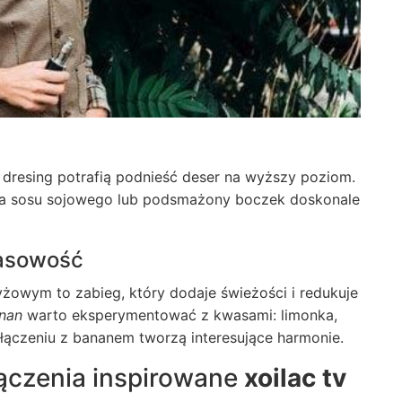
 dresing potrafią podnieść deser na wyższy poziom.
pla sosu sojowego lub podsmażony boczek doskonale
wasowość
yżowym to zabieg, który dodaje świeżości i redukuje
nan
warto eksperymentować z kwasami: limonka,
ołączeniu z bananem tworzą interesujące harmonie.
ączenia inspirowane
xoilac tv