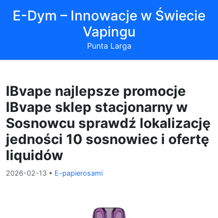
E-Dym – Innowacje w Świecie
Vapingu
Punta Larga
IBvape najlepsze promocje
IBvape sklep stacjonarny w
Sosnowcu sprawdź lokalizację
jedności 10 sosnowiec i ofertę
liquidów
2026-02-13
•
E-papierosami