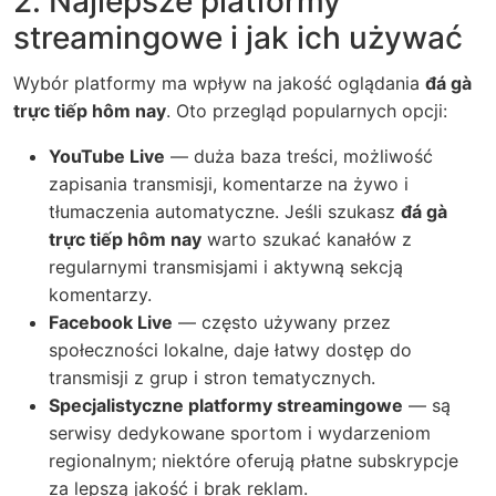
2. Najlepsze platformy
streamingowe i jak ich używać
Wybór platformy ma wpływ na jakość oglądania
đá gà
trực tiếp hôm nay
. Oto przegląd popularnych opcji:
YouTube Live
— duża baza treści, możliwość
zapisania transmisji, komentarze na żywo i
tłumaczenia automatyczne. Jeśli szukasz
đá gà
trực tiếp hôm nay
warto szukać kanałów z
regularnymi transmisjami i aktywną sekcją
komentarzy.
Facebook Live
— często używany przez
społeczności lokalne, daje łatwy dostęp do
transmisji z grup i stron tematycznych.
Specjalistyczne platformy streamingowe
— są
serwisy dedykowane sportom i wydarzeniom
regionalnym; niektóre oferują płatne subskrypcje
za lepszą jakość i brak reklam.