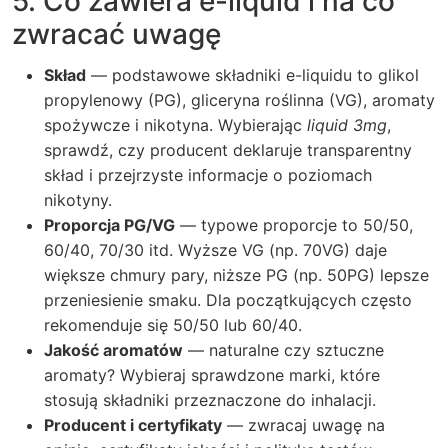
5. Co zawiera e-liquid i na co
zwracać uwagę
Skład
— podstawowe składniki e-liquidu to glikol
propylenowy (PG), gliceryna roślinna (VG), aromaty
spożywcze i nikotyna. Wybierając
liquid 3mg
,
sprawdź, czy producent deklaruje transparentny
skład i przejrzyste informacje o poziomach
nikotyny.
Proporcja PG/VG
— typowe proporcje to 50/50,
60/40, 70/30 itd. Wyższe VG (np. 70VG) daje
większe chmury pary, niższe PG (np. 50PG) lepsze
przeniesienie smaku. Dla początkujących często
rekomenduje się 50/50 lub 60/40.
Jakość aromatów
— naturalne czy sztuczne
aromaty? Wybieraj sprawdzone marki, które
stosują składniki przeznaczone do inhalacji.
Producent i certyfikaty
— zwracaj uwagę na