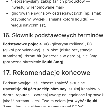
Nieprzemyślany zakup tanich produktów —
inwestuj w renomowane marki.
Ignorowanie sygnałów ostrzegawczych (np. smak
przypalony, wycieki, zmiana koloru liquidu) —
reaguj natychmiast.
16. Słownik podstawowych terminów
Podstawowe pojęcia
: VG (gliceryna roślinna), PG
(glikol propylenowy), sub-ohm (niska rezystancja
atomizera), throat hit (uderzenie w gardło), nic-3mg
(potoczne określenie
liquid 3mg
).
17. Rekomendacje końcowe
Podsumowując: jeśli chcesz znaleźć aktualne
transmisje
đá gà trực tiếp hôm nay
, szukaj kanałów o
dobrej reputacji, zwracaj uwagę na legalność i sprawdź
jakość streamu. Jeśli Twoim celem jest wybór
liquid
3mg
, kieruj się składem, parametrami PG/VG,