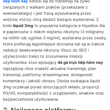
tiếp hôm nay
odnosi się do transmisji na żywo
związanych z walkami ptaków (przekazane z
wietnamskiego) i jest frazą wyszukiwaną przez
widzów, którzy chcą śledzić bieżące wydarzenia. Z
kolei
liquid 3mg
to popularna kategoria e-liquidów dla
e-papierosów o niskim stężeniu nikotyny (3 miligramy
na mililitr lub ogólnie 3 mg/ml), wybierana przez osoby,
które preferują łagodniejsze doznania lub są w trakcie
redukcji dawkowania nikotyny. Klucz do SEO i
użyteczności treści to zrozumienie intencji
użytkownika: ktoś wpisujący
đá gà trực tiếp hôm nay
najczęściej chce znaleźć aktualne transmisje, plan
transmisji, platformy streamingowe, dostępność
komentarzy i jakość obrazu. Osoba szukająca
liquid
3mg
oczekuje porad dotyczących składu, proporcji
PG/VG, kompatybilności z urządzeniem, smaków oraz
bezpieczeństwa użytkowania.