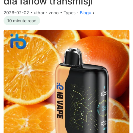
dla fanów transmisji
2026-02-02
•
uthor：znbo • Types：
Blogu
•
10 minute read