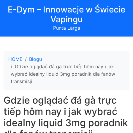
E-Dym – Innowacje w Świecie
Vapingu
Punta Larga
HOME
Blogu
Gdzie oglądać đá gà trực tiếp hôm nay i jak
wybrać idealny liquid 3mg poradnik dla fanów
transmisji
Gdzie oglądać đá gà trực
tiếp hôm nay i jak wybrać
idealny liquid 3mg poradnik