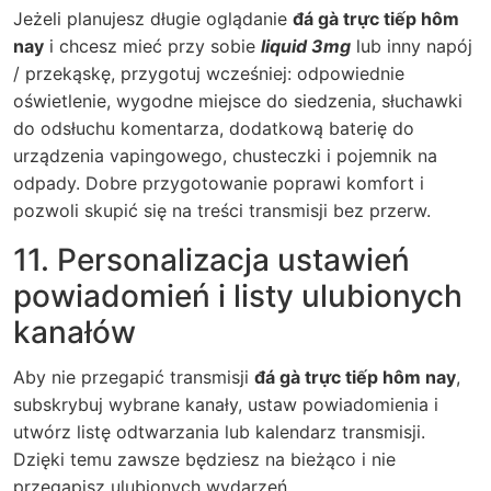
Jeżeli planujesz długie oglądanie
đá gà trực tiếp hôm
nay
i chcesz mieć przy sobie
liquid 3mg
lub inny napój
/ przekąskę, przygotuj wcześniej: odpowiednie
oświetlenie, wygodne miejsce do siedzenia, słuchawki
do odsłuchu komentarza, dodatkową baterię do
urządzenia vapingowego, chusteczki i pojemnik na
odpady. Dobre przygotowanie poprawi komfort i
pozwoli skupić się na treści transmisji bez przerw.
11. Personalizacja ustawień
powiadomień i listy ulubionych
kanałów
Aby nie przegapić transmisji
đá gà trực tiếp hôm nay
,
subskrybuj wybrane kanały, ustaw powiadomienia i
utwórz listę odtwarzania lub kalendarz transmisji.
Dzięki temu zawsze będziesz na bieżąco i nie
przegapisz ulubionych wydarzeń.