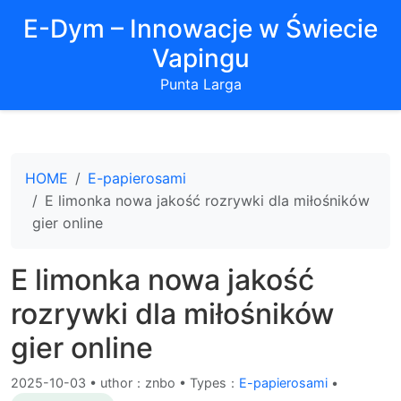
E-Dym – Innowacje w Świecie
Vapingu
Punta Larga
HOME
E-papierosami
E limonka nowa jakość rozrywki dla miłośników
gier online
E limonka nowa jakość
rozrywki dla miłośników
gier online
2025-10-03
•
uthor：znbo • Types：
E-papierosami
•