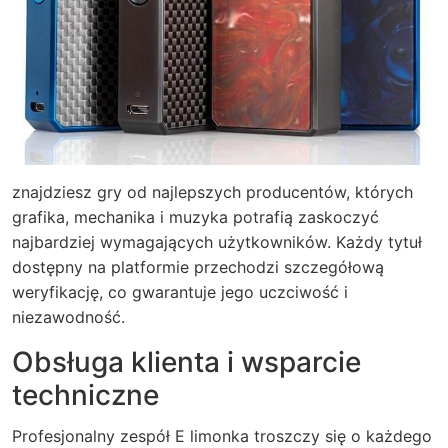
znajdziesz gry od najlepszych producentów, których
grafika, mechanika i muzyka potrafią zaskoczyć
najbardziej wymagających użytkowników. Każdy tytuł
dostępny na platformie przechodzi szczegółową
weryfikację, co gwarantuje jego uczciwość i
niezawodność.
Obsługa klienta i wsparcie
techniczne
Profesjonalny zespół E limonka troszczy się o każdego