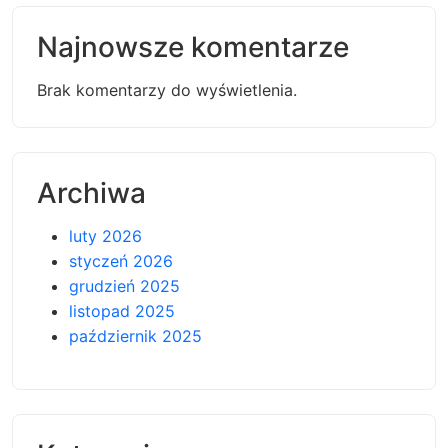
Najnowsze komentarze
Brak komentarzy do wyświetlenia.
Archiwa
luty 2026
styczeń 2026
grudzień 2025
listopad 2025
październik 2025