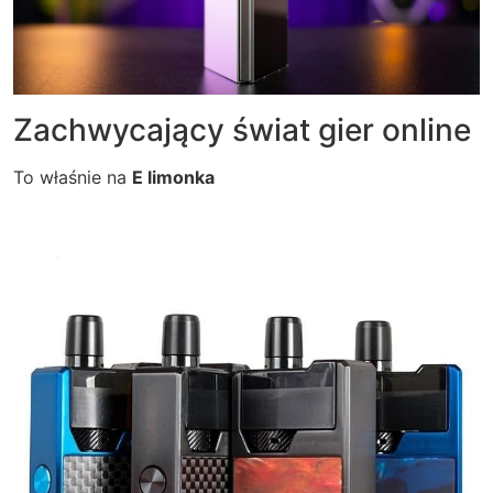
Zachwycający świat gier online
To właśnie na
E limonka