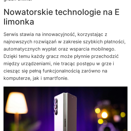
Nowatorskie technologie na E
limonka
Serwis stawia na innowacyjność, korzystając z
najnowszych rozwiązań w zakresie szybkich płatności,
automatycznych wypłat oraz wsparcia mobilnego.
Dzięki temu każdy gracz może płynnie przechodzić
między urządzeniami, nie tracąc postępu w grze i
ciesząc się pełną funkcjonalnością zarówno na
komputerze, jak i smartfonie.