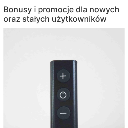
Bonusy i promocje dla nowych
oraz stałych użytkowników