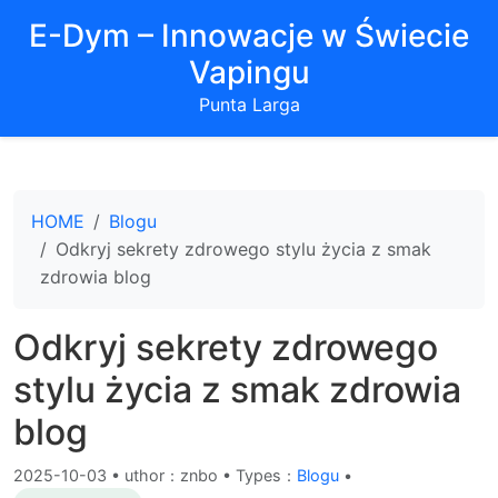
E-Dym – Innowacje w Świecie
Vapingu
Punta Larga
HOME
Blogu
Odkryj sekrety zdrowego stylu życia z smak
zdrowia blog
Odkryj sekrety zdrowego
stylu życia z smak zdrowia
blog
2025-10-03
•
uthor：znbo • Types：
Blogu
•